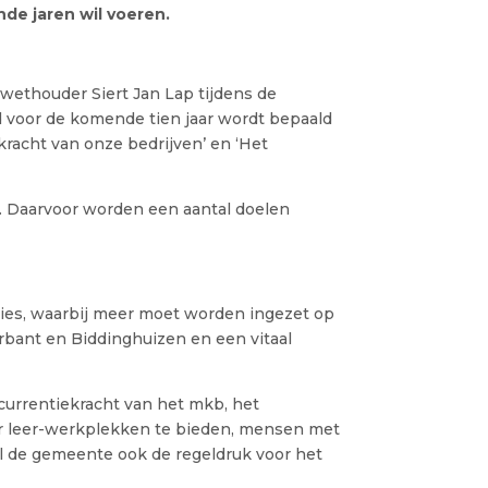
de jaren wil voeren.
 wethouder Siert Jan Lap tijdens de
d voor de komende tien jaar wordt bepaald
 kracht van onze bedrijven’ en ‘Het
n. Daarvoor worden een aantal doelen
ies, waarbij meer moet worden ingezet op
terbant en Biddinghuizen en een vitaal
ncurrentiekracht van het mkb, het
or leer-werkplekken te bieden, mensen met
il de gemeente ook de regeldruk voor het