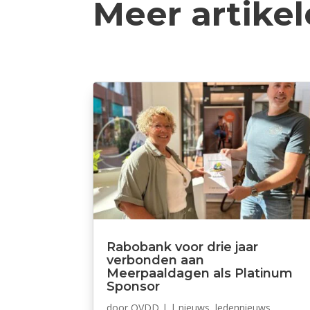
Meer artike
Rabobank voor drie jaar
verbonden aan
Meerpaaldagen als Platinum
Sponsor
door
OVDD
|
|
nieuws
,
ledennieuws