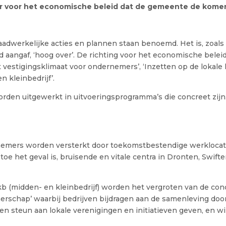
er voor het economische beleid dat de gemeente de komen
 daadwerkelijke acties en plannen staan benoemd. Het is, zoals
aangaf, ‘hoog over’. De richting voor het economische belei
et vestigingsklimaat voor ondernemers’, ‘Inzetten op de lokale
n kleinbedrijf’.
orden uitgewerkt in uitvoeringsprogramma’s die concreet zij
nemers worden versterkt door toekomstbestendige werklocat
 toe het geval is, bruisende en vitale centra in Dronten, Swif
mkb (midden- en kleinbedrijf) worden het vergroten van de co
rschap’ waarbij bedrijven bijdragen aan de samenleving do
en steun aan lokale verenigingen en initiatieven geven, en w