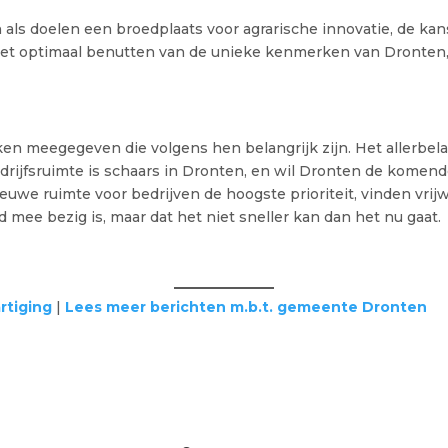
n als doelen een broedplaats voor agrarische innovatie, de ka
 het optimaal benutten van de unieke kenmerken van Dronten,
ken meegegeven die volgens hen belangrijk zijn. Het allerbelan
rijfsruimte is schaars in Dronten, en wil Dronten de komende
uwe ruimte voor bedrijven de hoogste prioriteit, vinden vrijw
 mee bezig is, maar dat het niet sneller kan dan het nu gaat.
rtiging
|
Lees meer berichten m.b.t. gemeente Dronten