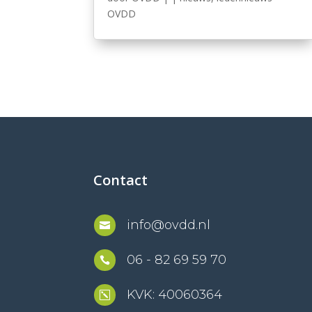
OVDD
Contact
info@ovdd.nl

06 - 82 69 59 70

KVK: 40060364
k