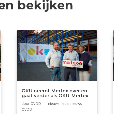
len bekijken
OKU neemt Mertex over en
gaat verder als OKU-Mertex
door
OVDD
|
|
nieuws
,
ledennieuws
OVDD