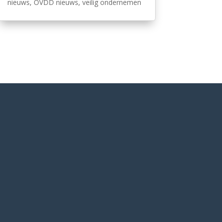
nieuws
,
OVDD nieuws
,
veilig ondernemen